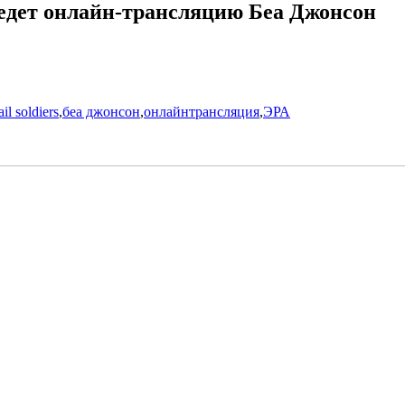
едет онлайн-трансляцию Беа Джонсон
il soldiers
,
беа джонсон
,
онлайнтрансляция
,
ЭРА