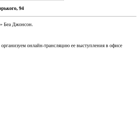
орького, 94
в» Беа Джонсон.
мы организуем онлайн-трансляцию ее выступления в офисе