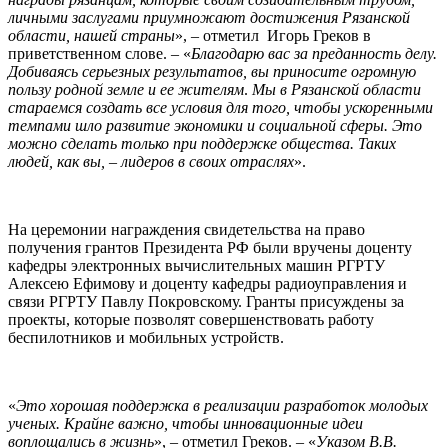
личными заслугами приумножают достижения Рязанской
области, нашей страны
», – отметил Игорь Греков в
приветственном слове. – «
Благодарю вас за преданность делу.
Добиваясь серьезных результатов, вы приносите огромную
пользу родной земле и ее жителям
.
Мы в Рязанской области
стараемся создать все условия для того, чтобы ускоренными
темпами шло развитие экономики и социальной сферы. Это
можно сделать только при поддержке общества. Таких
людей, как вы, – лидеров в своих отраслях
».
На церемонии награждения свидетельства на право
получения грантов Президента РФ были вручены доценту
кафедры электронных вычислительных машин РГРТУ
Алексею Ефимову и доценту кафедры радиоуправления и
связи РГРТУ Павлу Покровскому. Гранты присуждены за
проекты, которые позволят совершенствовать работу
беспилотников и мобильных устройств.
«
Это хорошая поддержка в реализации разработок молодых
ученых. Крайне важно, чтобы инновационные идеи
воплощались в жизнь
», – отметил Греков. – «
Указом В.В.