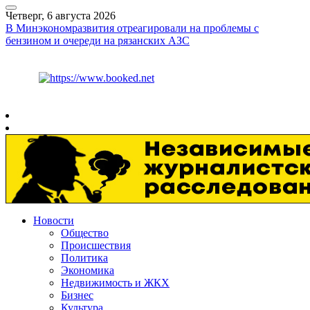
Четверг, 6 августа 2026
В Минэкономразвития отреагировали на проблемы с
бензином и очереди на рязанских АЗС
Курс ЦБ
$
80.93
€
93.19
Рязань
+
27°
C
Новости
Общество
Происшествия
Политика
Экономика
Недвижимость и ЖКХ
Бизнес
Культура