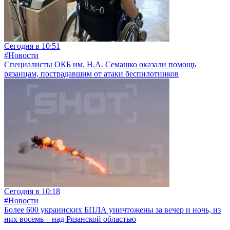
Сегодня в 10:51
#Новости
Специалисты ОКБ им. Н.А. Семашко оказали помощь
рязанцам, пострадавшим от атаки беспилотников
Сегодня в 10:18
#Новости
Более 600 украинских БПЛА уничтожены за вечер и ночь, из
них восемь – над Рязанской областью