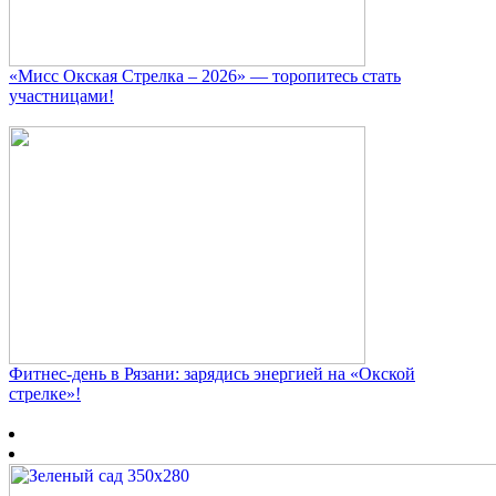
«Мисс Окская Стрелка – 2026» — торопитесь стать
участницами!
Фитнес‑день в Рязани: зарядись энергией на «Окской
стрелке»!