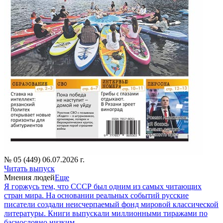
№ 05 (449) 06.07.2026 г.
Читать выпуск
Мнения людей
Еще
Я горжусь тем, что СССР был одним из самых читающих
стран мира. На основании реальных событий русские
писатели создали неисчерпаемый фонд мировой классической
литературы. Книги выпускали миллионными тиражами по
баснословно низким...