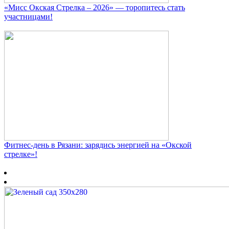
«Мисс Окская Стрелка – 2026» — торопитесь стать
участницами!
Фитнес‑день в Рязани: зарядись энергией на «Окской
стрелке»!