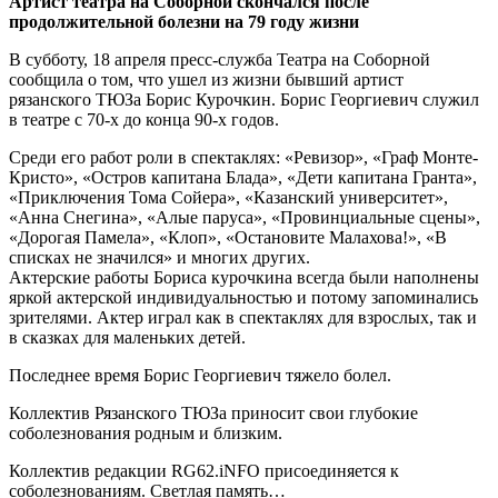
Артист театра на Соборной скончался после
продолжительной болезни на 79 году жизни
В субботу, 18 апреля пресс-служба Театра на Соборной
сообщила о том, что ушел из жизни бывший артист
рязанского ТЮЗа Борис Курочкин. Борис Георгиевич служил
в театре с 70-х до конца 90-х годов.
Среди его работ роли в спектаклях:
«Ревизор», «Граф Монте-
Кристо», «Остров капитана Блада», «Дети капитана Гранта»,
«Приключения Тома Сойера», «Казанский университет»,
«Анна Снегина», «Алые паруса», «Провинциальные сцены»,
«Дорогая Памела», «Клоп», «Остановите Малахова!», «В
списках не значился» и многих других.
Актерские работы Бориса курочкина всегда были наполнены
яркой актерской индивидуальностью и потому запоминались
зрителями. Актер играл как в спектаклях для взрослых, так и
в сказках для маленьких детей.
Последнее время Борис Георгиевич тяжело болел.
Коллектив Рязанского ТЮЗа приносит свои глубокие
соболезнования родным и близким.
Коллектив редакции RG62.iNFO присоединяется к
соболезнованиям.
Светлая память…