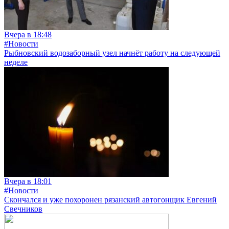
Вчера в 18:48
#Новости
Рыбновский водозаборный узел начнёт работу на следующей
неделе
Вчера в 18:01
#Новости
Скончался и уже похоронен рязанский автогонщик Евгений
Свечников