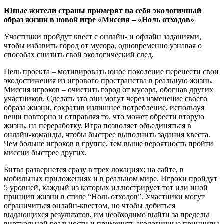
Юные жители страны примерят на себя экологичный
образ жизни в новой игре «Миссия – «Ноль отходов»
Участники пройдут квест с онлайн- и офлайн заданиями,
чтобы избавить город от мусора, одновременно узнавая о
способах снизить свой экологический след.
Цель проекта – мотивировать юное поколение перенести свои
экодостижения из игрового пространства в реальную жизнь.
Миссия игроков – очистить город от мусора, обогнав других
участников. Сделать это они могут через изменение своего
образа жизни, сократив излишнее потребление, используя
вещи повторно и отправляя то, что может обрести вторую
жизнь, на переработку. Игра позволяет объединяться в
онлайн-команды, чтобы быстрее выполнить задания квеста.
Чем больше игроков в группе, тем выше вероятность пройти
миссии быстрее других.
Битва развернется сразу в трех локациях: на сайте, в
мобильных приложениях и в реальном мире. Игроки пройдут
5 уровней, каждый из которых иллюстрирует тот или иной
принцип жизни в стиле “Ноль отходов”. Участники могут
ограничиться онлайн-квестом, но чтобы добиться
выдающихся результатов, им необходимо выйти за пределы
виртуальной реальности и применить экологичные принципы