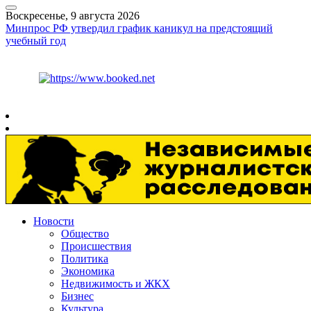
Воскресенье, 9 августа 2026
Минпрос РФ утвердил график каникул на предстоящий
учебный год
Курс ЦБ
$
82.17
€
94.84
Рязань
+
26°
C
Новости
Общество
Происшествия
Политика
Экономика
Недвижимость и ЖКХ
Бизнес
Культура