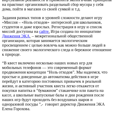
на практике: организовать раздельный сбор мусора у себя
дома, пойти в магазин со своей сумкой и т.д.
Задания разных типов и уровней сложности делают игру
«Миссия – «Ноль отходов» интересной для школьников,
студентов и даже взрослых. Регистрация в игру и список
миссий доступны на
сайте
.
Игра создана по инициативе
Движения ЭКА
– межрегиональной общественной
организации, которая занимается экологическим
просвещением с целью вовлечь как можно больше людей в
снижение своего экологического следа и бережное отношение
к природе.
“В квест включено несколько наших новых игр для
мобильных телефонов — это современный формат
продвижения концепции “Ноль отходов”. Мы надеемся, что
простые и доведенные до автоматизма действия в игре
перейдут в категорию постоянных привычек в реальной
жизни, и активный участник квеста легко откажется от
покупки напитка в “бумажном” стаканчике или пакета на
кассе, а школьные выпускные балы и дни рождения после
наших игр будут проходить без воздушных шаров и
одноразовой посуды ”,- говорит директор Движения ЭКА
Елена Горохова.