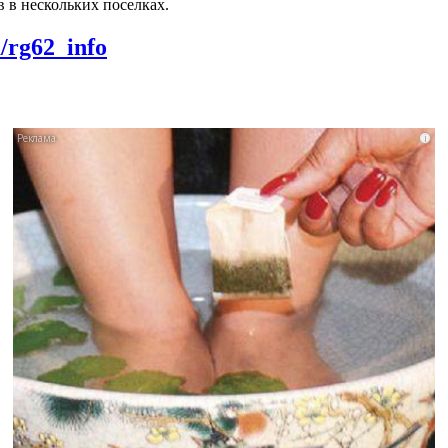
в в нескольких поселках.
m/rg62_info
i