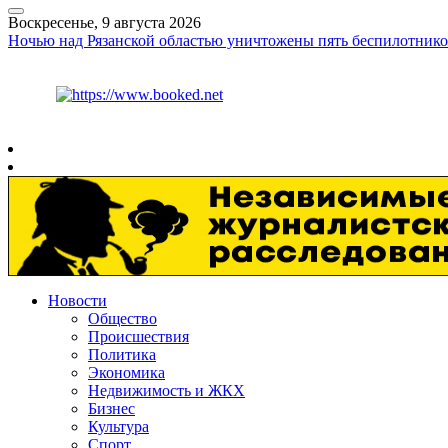
Воскресенье, 9 августа 2026
Ночью над Рязанской областью уничтожены пять беспилотнико
Курс ЦБ
$
82.17
€
94.84
Рязань
+
22°
C
Новости
Общество
Происшествия
Политика
Экономика
Недвижимость и ЖКХ
Бизнес
Культура
Спорт