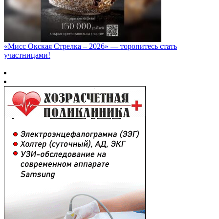
«Мисс Окская Стрелка – 2026» — торопитесь стать
участницами!