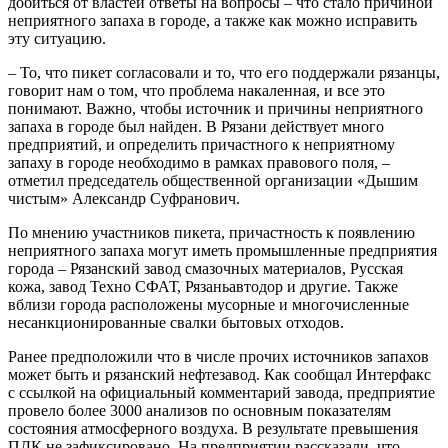
добиться от властей ответы на вопросы – что стало причиной
неприятного запаха в городе, а также как можно исправить
эту ситуацию.
– То, что пикет согласовали и то, что его поддержали рязанцы,
говорит нам о том, что проблема накаленная, и все это
понимают. Важно, чтобы источник и причины неприятного
запаха в городе был найден. В Рязани действует много
предприятий, и определить причастного к неприятному
запаху в городе необходимо в рамках правового поля, –
отметил председатель общественной организации «Дышим
чистым» Александр Суфранович.
По мнению участников пикета, причастность к появлению
неприятного запаха могут иметь промышленные предприятия
города – Рязанский завод смазочных материалов, Русская
кожа, завод Техно СФАТ, Рязаньавтодор и другие. Также
вблизи города расположены мусорные и многочисленные
несанкционированные свалки бытовых отходов.
Ранее предположили что в числе прочих источников запахов
может быть и рязанский нефтезавод. Как сообщал Интерфакс
с ссылкой на официальный комментарий завода, предприятие
провело более 3000 анализов по основным показателям
состояния атмосферного воздуха. В результате превышения
ПДК не зафиксировано. На предприятии рассказали, что