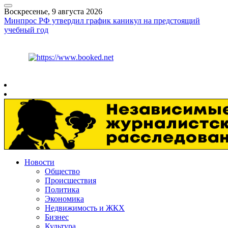
Воскресенье, 9 августа 2026
Минпрос РФ утвердил график каникул на предстоящий
учебный год
Курс ЦБ
$
82.17
€
94.84
Рязань
+
20°
C
Новости
Общество
Происшествия
Политика
Экономика
Недвижимость и ЖКХ
Бизнес
Культура