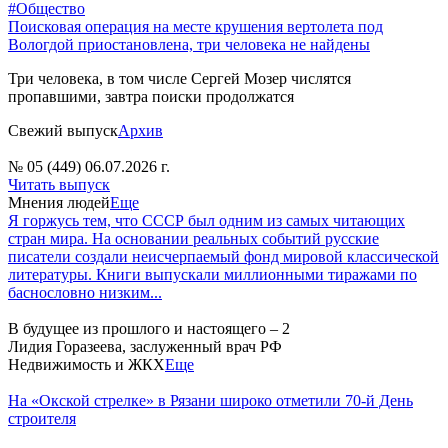
#Общество
Поисковая операция на месте крушения вертолета под
Вологдой приостановлена, три человека не найдены
Три человека, в том числе Сергей Мозер числятся
пропавшими, завтра поиски продолжатся
Свежий выпуск
Архив
№ 05 (449) 06.07.2026 г.
Читать выпуск
Мнения людей
Еще
Я горжусь тем, что СССР был одним из самых читающих
стран мира. На основании реальных событий русские
писатели создали неисчерпаемый фонд мировой классической
литературы. Книги выпускали миллионными тиражами по
баснословно низким...
В будущее из прошлого и настоящего – 2
Лидия Горазеева, заслуженный врач РФ
Недвижимость и ЖКХ
Еще
На «Окской стрелке» в Рязани широко отметили 70-й День
строителя