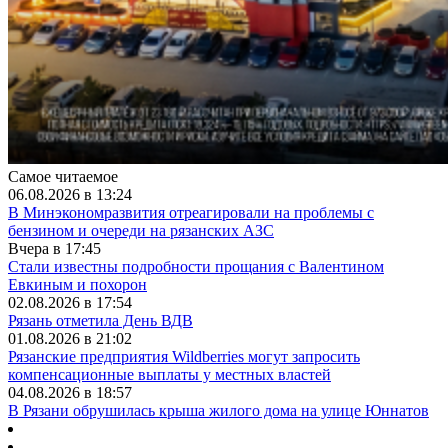
Самое читаемое
06.08.2026 в 13:24
В Минэкономразвития отреагировали на проблемы с
бензином и очереди на рязанских АЗС
Вчера в 17:45
Стали известны подробности прощания с Валентином
Евкиным и похорон
02.08.2026 в 17:54
Рязань отметила День ВДВ
01.08.2026 в 21:02
Рязанские предприятия Wildberries могут запросить
компенсационные выплаты у местных властей
04.08.2026 в 18:57
В Рязани обрушилась крыша жилого дома на улице Юннатов