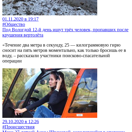
01.11.2020 в 19:17
#Общество
Под Вологдой 12-й день ищут трёх человек, пропавших после
крушения вертолёта
«Течение два метра в секунду, 25 — килограммовую гирю
сносит на пять метров моментально, как только бросишь ее в
воду, – рассказали участники поисково-спасательной
операции
29.10.2020 в 12:26
#Происшествия