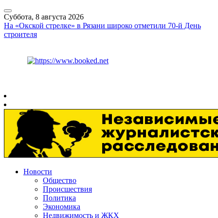
Суббота, 8 августа 2026
На «Окской стрелке» в Рязани широко отметили 70-й День
строителя
Курс ЦБ
$
82.17
€
94.84
Рязань
+
26°
C
Новости
Общество
Происшествия
Политика
Экономика
Недвижимость и ЖКХ