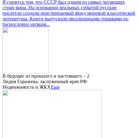
Я горжусь тем, что СССР был одним из самых читающих
стран мира. На основании реальных событий русские
писатели создали неисчерпаемый фонд мировой классической
литературы. Книги выпускали миллионными тиражами по
баснословно низким...
В будущее из прошлого и настоящего – 2
Лидия Горазеева, заслуженный врач РФ
Недвижимость и ЖКХ
Еще