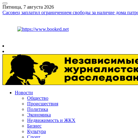
Пятница, 7 августа 2026
Сасовец заплатил ограничением свободы за наличие дома патр
Курс ЦБ
$
82.17
€
94.84
Рязань
+
30°
C
Новости
Общество
Происшествия
Политика
Экономика
Недвижимость и ЖКХ
Бизнес
Культура
Спорт