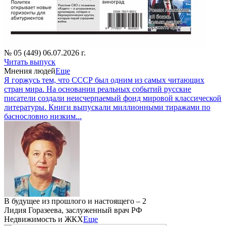
№ 05 (449) 06.07.2026 г.
Читать выпуск
Мнения людей
Еще
Я горжусь тем, что СССР был одним из самых читающих
стран мира. На основании реальных событий русские
писатели создали неисчерпаемый фонд мировой классической
литературы. Книги выпускали миллионными тиражами по
баснословно низким...
В будущее из прошлого и настоящего – 2
Лидия Горазеева, заслуженный врач РФ
Недвижимость и ЖКХ
Еще