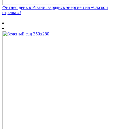
Фитнес‑день в Рязани: зарядись энергией на «Окской
стрелке»!