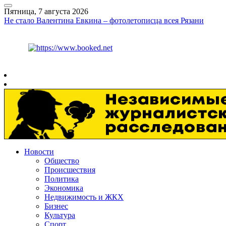
Пятница, 7 августа 2026
Не стало Валентина Евкина – фотолетописца всея Рязани
Курс ЦБ
$
81.41
€
94.06
Рязань
+
31°
C
Новости
Общество
Происшествия
Политика
Экономика
Недвижимость и ЖКХ
Бизнес
Культура
Спорт