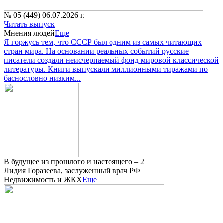
№ 05 (449) 06.07.2026 г.
Читать выпуск
Мнения людей
Еще
Я горжусь тем, что СССР был одним из самых читающих
стран мира. На основании реальных событий русские
писатели создали неисчерпаемый фонд мировой классической
литературы. Книги выпускали миллионными тиражами по
баснословно низким...
В будущее из прошлого и настоящего – 2
Лидия Горазеева, заслуженный врач РФ
Недвижимость и ЖКХ
Еще