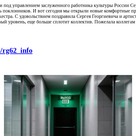
ти под управлением заслуженного работника культуры России Се
ь поклонников. И вот сегодня мы открыли новые комфортные про
естра. С удовольствием поздравила Сергея Георгиевича и артис
вый уровень, еще больше сплотит коллектив. Пожелала коллега
m/rg62_info