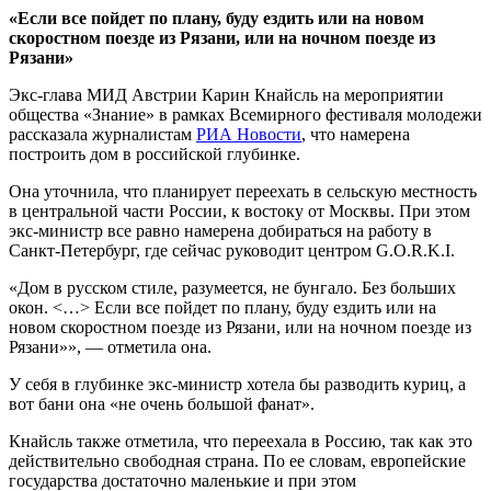
«Если все пойдет по плану, буду ездить или на новом
скоростном поезде из Рязани, или на ночном поезде из
Рязани»
Экс-глава МИД Австрии Карин Кнайсль на мероприятии
общества «Знание» в рамках Всемирного фестиваля молодежи
рассказала журналистам
РИА Новости
, что намерена
построить дом в российской глубинке.
Она уточнила, что планирует переехать в сельскую местность
в центральной части России, к востоку от Москвы. При этом
экс-министр все равно намерена добираться на работу в
Санкт-Петербург, где сейчас руководит центром G.O.R.K.I.
«Дом в русском стиле, разумеется, не бунгало. Без больших
окон. <…> Если все пойдет по плану, буду ездить или на
новом скоростном поезде из Рязани, или на ночном поезде из
Рязани»», — отметила она.
У себя в глубинке экс-министр хотела бы разводить куриц, а
вот бани она «не очень большой фанат».
Кнайсль также отметила, что переехала в Россию, так как это
действительно свободная страна. По ее словам, европейские
государства достаточно маленькие и при этом