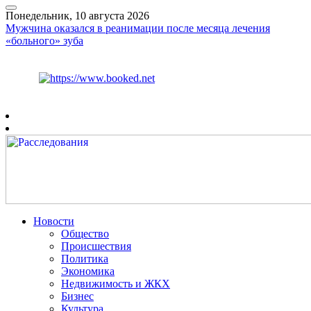
Понедельник, 10 августа 2026
Мужчина оказался в реанимации после месяца лечения
«больного» зуба
Курс ЦБ
$
82.17
€
94.84
Рязань
+
22°
C
Новости
Общество
Происшествия
Политика
Экономика
Недвижимость и ЖКХ
Бизнес
Культура