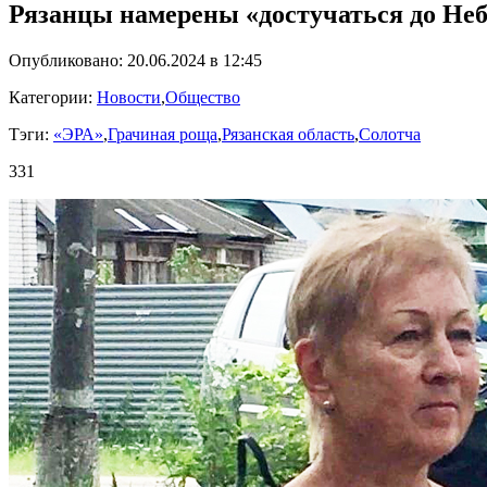
Рязанцы намерены «достучаться до Неб
Опубликовано: 20.06.2024 в 12:45
Категории:
Новости
,
Общество
Тэги:
«ЭРА»
,
Грачиная роща
,
Рязанская область
,
Солотча
331