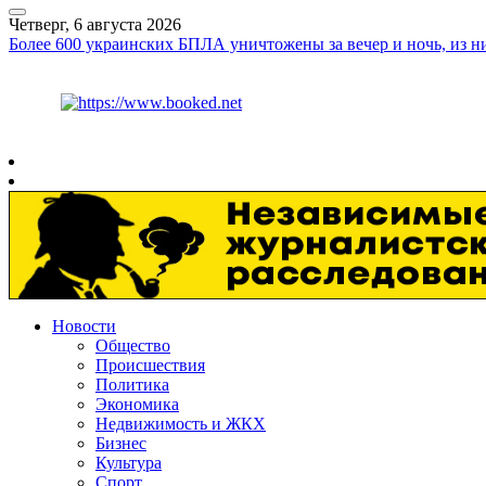
Четверг, 6 августа 2026
Более 600 украинских БПЛА уничтожены за вечер и ночь, из ни
Курс ЦБ
$
80.93
€
93.19
Рязань
+
26°
C
Новости
Общество
Происшествия
Политика
Экономика
Недвижимость и ЖКХ
Бизнес
Культура
Спорт