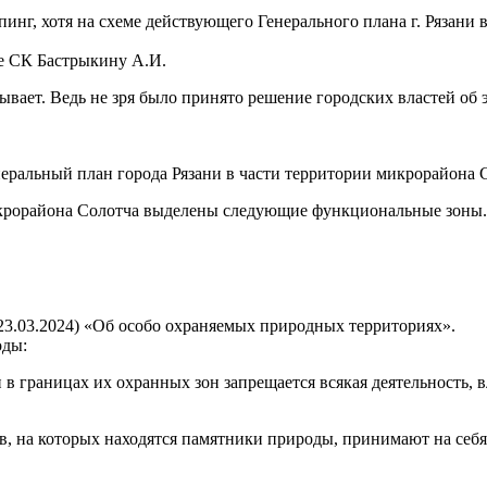
инг, хотя на схеме действующего Генерального плана г. Рязани 
ве СК Бастрыкину А.И.
ывает. Ведь не зря было принято решение городских властей об 
енеральный план города Рязани в части территории микрорайона 
микрорайона Солотча выделены следующие функциональные зоны
 23.03.2024) «Об особо охраняемых природных территориях».
оды:
и в границах их охранных зон запрещается всякая деятельность,
ов, на которых находятся памятники природы, принимают на себ