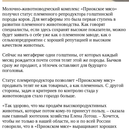
Молочно-животноводческий комплекс «Приокское мясо»
получил статус племенного репродуктора голштинской
породы коров. Для мегафермы это была первая ступень в
развитии племенного животноводства. Как говорят
специалисты, если здесь сохранят высокие показатели, можно
будет заявить о себе уже как о племенном заводе, как о
сельхозпредприятии с хорошей репутацией и высоким
качеством животных.
Сейчас на мегаферме одни голштины, от которых каждый
месяц рождается почти сотня телят этой же породы. Бычков
сразу же продают, а тёлочек оставляют для будущего
поголовья.
Статус племрепродуктора позволяет «Приокскому мясу»
продавать телят не как товарных, а как племенных. С другой
стороны, задач и критериев по контролю стада у
животноводов стало гораздо больше.
«Так здорово, что мы продаём высокопродуктивных
животных, которые потом кому-то принесут пользу, – сказала
нам главный зоотехник хозяйства Елена Лотош. – Хочется,
чтобы не только в нашей области, но и по всей России
говорили, что в «Приокском мясе» выращивают хороших