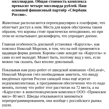
миллиардов. Общая стоимость комплекса
превысит четыре миллиарда рублей. Наш
основной финансовый партнёр «Сбербанк
России».
Животные располагаются перпендикулярно к платформе, что
облегчает доступ к ним. Места для коров обустроены таким
образом, что коровы стоят практически неподвижно, но при
этом не испытывают дискомфорта, что упрощает доение.
Главная особенность доильной установки «Карусель», как
пояснил Николай Морозов, в том, что на ней применяется
щадящая форма доения. Коровы сами заходят на «Карусель» и
сами из неё выходят. Может быть, поэтому вид у них, если
можно так сказать, был вполне довольный.
Показывая нам руку-робот от шведской компании «DeLaval»,
Николай Морозов счёл необходимым заметить, что ввиду
введённых против России санкций пока ещё агрегат
недоукомплектован, в программном обеспечении что-то надо
менять, потому что робот этот рассчитан на 72 места, а на
«Карусели» в животноводческом комплексе ООО «Прикоское
мясо» 80 мест. Шведы отказываются заниматься
перепрограммированием, они вообще с российского рынка
ушли.