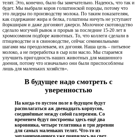
телят. Это, конечно, было бы замечательно. Надеюсь, что так и
будет. Мы выбрали коров голштинской породы, потому что
это лидеры по производству молока. По таким показателям,
как содержание жира и белка, голштины ничуть не уступают
йоркширам и даже догоняют джерси. Молочное скотоводство
сделало могучий рывок и прорыв за последние 15-20 лет в
хромосомном подборе животных. То, что коллеги сделали в
птицеводстве и в свиноводстве, сейчас семимильными
шагами мы преодолеваем, их догоняя. Наша цель – питьевое
молоко, а не переработка в сыр или масло. Мы стараемся
улучшить пригодность наших животных для машинного
доения, потому что изначально они были приспособлены
лишь для маленьких хозяйств».
В будущее надо смотреть с
уверенностью
На когда-то пустом поле в будущем будут
располагаться аж двенадцать корпусов,
соединённые между собой галереями. Со
временем будут построены здесь ещё два
коровника, четыре телятника и три деревни
для самых маленьких телят. Что-то из
запланированного уже появилось на свет.