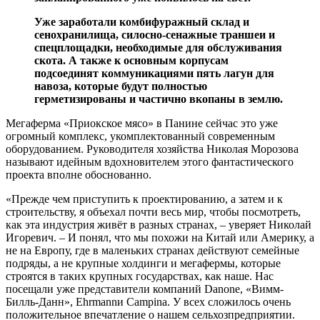
Уже заработали комбифуражный склад и
сенохранилища, силосно-сенажные траншеи и
спецплощадки, необходимые для обслуживания
скота. А также к основным корпусам
подсоединят коммуникациями пять лагун для
навоза, которые будут полностью
герметизированы и частично вкопаны в землю.
Мегаферма «Приокское мясо» в Панине сейчас это уже
огромный комплекс, укомплектованный современным
оборудованием. Руководителя хозяйства Николая Морозова
называют идейным вдохновителем этого фантастического
проекта вполне обоснованно.
«Прежде чем приступить к проектированию, а затем и к
строительству, я объехал почти весь мир, чтобы посмотреть,
как эта индустрия живёт в разных странах, – уверяет Николай
Игоревич. – И понял, что мы похожи на Китай или Америку, а
не на Европу, где в маленьких странах действуют семейные
подряды, а не крупные холдинги и мегафермы, которые
строятся в таких крупных государствах, как наше. Нас
посещали уже представители компаний Danone, «Вимм-
Билль-Данн», Ehrmannи Campina. У всех сложилось очень
положительное впечатление о нашем сельхозпредприятии.