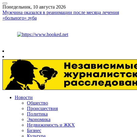
Понедельник, 10 августа 2026
Мужчина оказался в реанимации после месяца лечения
«больного» зуба
Курс ЦБ
$
82.17
€
94.84
Рязань
+
20°
C
Новости
Общество
Происшествия
Политика
Экономика
Недвижимость и ЖКХ
Бизнес
Культура