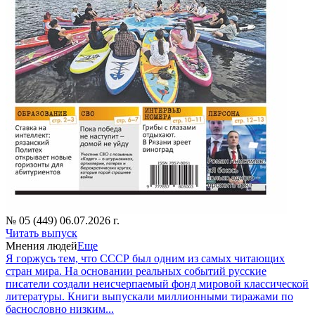
№ 05 (449) 06.07.2026 г.
Читать выпуск
Мнения людей
Еще
Я горжусь тем, что СССР был одним из самых читающих
стран мира. На основании реальных событий русские
писатели создали неисчерпаемый фонд мировой классической
литературы. Книги выпускали миллионными тиражами по
баснословно низким...