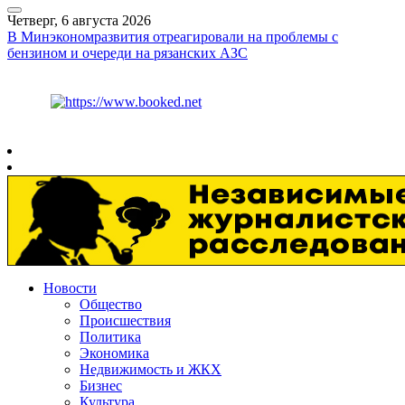
Четверг, 6 августа 2026
В Минэкономразвития отреагировали на проблемы с
бензином и очереди на рязанских АЗС
Курс ЦБ
$
80.93
€
93.19
Рязань
+
27°
C
Новости
Общество
Происшествия
Политика
Экономика
Недвижимость и ЖКХ
Бизнес
Культура