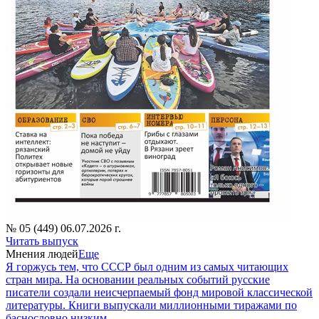
№ 05 (449) 06.07.2026 г.
Читать выпуск
Мнения людей
Еще
Я горжусь тем, что СССР был одним из самых читающих
стран мира. На основании реальных событий русские
писатели создали неисчерпаемый фонд мировой классической
литературы. Книги выпускали миллионными тиражами по
баснословно низким...