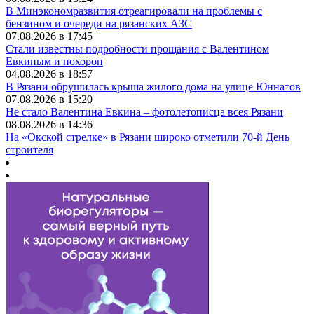
В Минэкономразвития отреагировали на проблемы с
бензином и очереди на рязанских АЗС
07.08.2026 в 17:45
Стали известны подробности прощания с Валентином
Евкиным и похорон
04.08.2026 в 18:57
В Рязани обрушилась крыша жилого дома на улице Юннатов
07.08.2026 в 15:20
Не стало Валентина Евкина – фотолетописца всея Рязани
08.08.2026 в 14:36
На «Окской стрелке» в Рязани широко отметили 70-й День
строителя