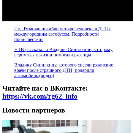
Под Рязанью погибли четыре человека в ДТП с
междугородним автобусом. Подробности
происшествия
НТВ рассказал о Владике Синилкине, которому
вернуться к жизни помогали рязанцы
Владику Синилкину, которого спасли рязанские
врачи после страшного ДТП, подарили
автомобиль (видео)
Читайте нас в ВКонтакте:
https://vk.com/rg62_info
Новости партнеров