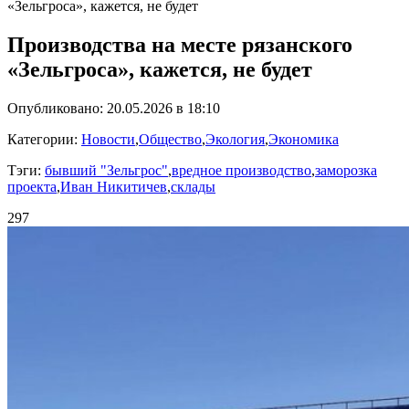
«Зельгроса», кажется, не будет
Производства на месте рязанского
«Зельгроса», кажется, не будет
Опубликовано: 20.05.2026 в 18:10
Категории:
Новости
,
Общество
,
Экология
,
Экономика
Тэги:
бывший "Зельгрос"
,
вредное производство
,
заморозка
проекта
,
Иван Никитичев
,
склады
297