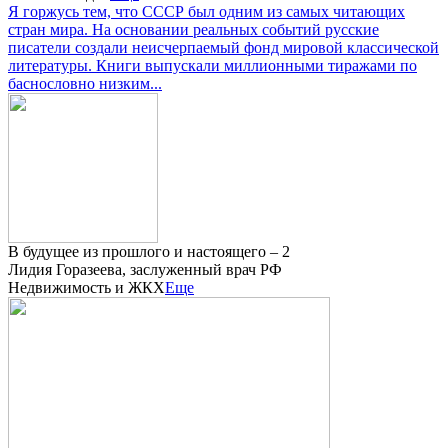
Я горжусь тем, что СССР был одним из самых читающих
стран мира. На основании реальных событий русские
писатели создали неисчерпаемый фонд мировой классической
литературы. Книги выпускали миллионными тиражами по
баснословно низким...
В будущее из прошлого и настоящего – 2
Лидия Горазеева, заслуженный врач РФ
Недвижимость и ЖКХ
Еще