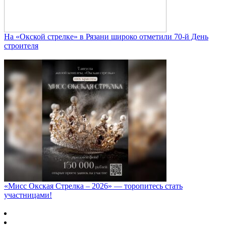
На «Окской стрелке» в Рязани широко отметили 70-й День
строителя
«Мисс Окская Стрелка – 2026» — торопитесь стать
участницами!