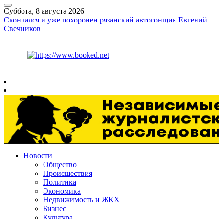
Суббота, 8 августа 2026
Скончался и уже похоронен рязанский автогонщик Евгений
Свечников
Курс ЦБ
$
82.17
€
94.84
Рязань
+
26°
C
Новости
Общество
Происшествия
Политика
Экономика
Недвижимость и ЖКХ
Бизнес
Культура