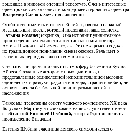
вошедшее в мировой оперный репертуар. Очень интересные
оркестровки сделал солист и концертмейстер нашего оркестра
Владимир Саенко.
Звучат великолепно.
Особо хочу отметить интереснейший и довольно сложный
музыкальный проект, который представит наша солистка
Татьяна Романец
(скрипка). Она исполнит удивительное
произведение величайшего аргентинского композитора
Астора Пьяцоллы «Времена года». Это не «времена года» в
их традиционном понимании смены сезонов. Речь идет о
различных периодах в жизни композитора.
Слушатель непременно ощутит атмосферу богемного Буэнос-
Айреса. Созданные автором с помощью танго, и
представленные великолепной исполнительницей мелодии
одиночества и разлуки, радости и юмора, страсти и любви, не
оставят зрителя без большой порции размышлений и
наслаждения.
Также мы представим сонату чешского композитора ХХ века
Богуслава Мартину и познакомим наших слушателей с юной
флейтисткой
Евгенией Шубиной,
которая будет исполнять
произведение Вивальди.
Евгения Шубина участница детского симфонического