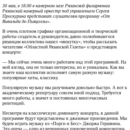
30 мая, в 18.00 в камерном зале Рязанской филармонии
Рязанский камерный оркестр под управлением Сергея
Проскурина представит слушателям программу «От
Вивальди до Пьяцоллы».
В очень плотном графике организационной и творческой
работы создатель и руководитель давно полюбившегося
рязанцам коллектива нашел «минутку», чтобы рассказать
читателям «Областной Рязанской Газеты» о предстоящем
концерте:
— Мы сейчас очень много работаем над этой программой. На
мой взгляд, она не только интересна, но и уникальна. Как вы
знаете наш коллектив исполняет самую разную музыку:
популярные хиты, классику.
Популярную музыку мы разучиваем довольно быстро. А вот к
академическому репертуару совсем иной подход. Требуется
много работы, а значит и постоянных многочасовых
репетиций.
Несмотря на классическую доминанту концерта, в данной
программе будут представлены и джазовые произведения. Мы
будем играть музыку из «Порги и Бесс» Джоржа Гершвина.
Эта опера — одно из вершинных произведений композитора,