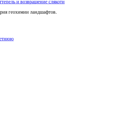
тепель и возвращение слякоти
ория геохимии ландшафтов.
летнюю