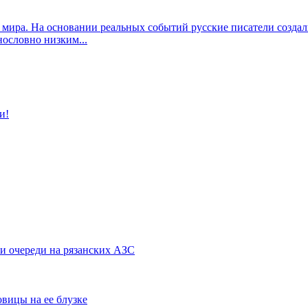
 мира. На основании реальных событий русские писатели созда
ословно низким...
и!
и очереди на рязанских АЗС
овицы на ее блузке