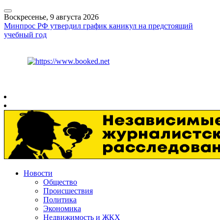
Воскресенье, 9 августа 2026
Минпрос РФ утвердил график каникул на предстоящий
учебный год
Курс ЦБ
$
82.17
€
94.84
Рязань
+
21°
C
Новости
Общество
Происшествия
Политика
Экономика
Недвижимость и ЖКХ