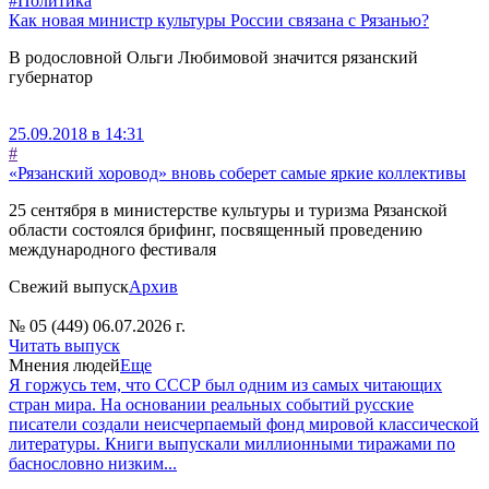
#Политика
Как новая министр культуры России связана с Рязанью?
В родословной Ольги Любимовой значится рязанский
губернатор
25.09.2018 в 14:31
#
«Рязанский хоровод» вновь соберет самые яркие коллективы
25 сентября в министерстве культуры и туризма Рязанской
области состоялся брифинг, посвященный проведению
международного фестиваля
Свежий выпуск
Архив
№ 05 (449) 06.07.2026 г.
Читать выпуск
Мнения людей
Еще
Я горжусь тем, что СССР был одним из самых читающих
стран мира. На основании реальных событий русские
писатели создали неисчерпаемый фонд мировой классической
литературы. Книги выпускали миллионными тиражами по
баснословно низким...