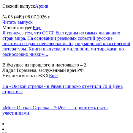
Свежий выпуск
Архив
№ 05 (449) 06.07.2026 г.
Читать выпуск
Мнения людей
Еще
Я горжусь тем, что СССР был одним из самых читающих
стран мира. На основании реальных событий русские
писатели создали неисчерпаемый фонд мировой классической
литературы. Книги выпускали миллионными тиражами по
баснословно низким...
В будущее из прошлого и настоящего – 2
Лидия Горазеева, заслуженный врач РФ
Недвижимость и ЖКХ
Еще
На «Окской стрелке» в Рязани широко отметили 70-й День
строителя
«Мисс Окская Стрелка – 2026» — торопитесь стать
участницами!