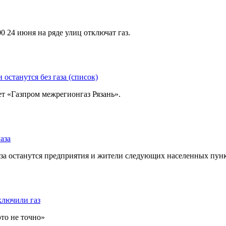
0 24 июня на ряде улиц отключат газ.
останутся без газа (список)
т «Газпром межрегионгаз Рязань».
аза
 газа останутся предприятия и жители следующих населенных пун
ключили газ
то не точно»