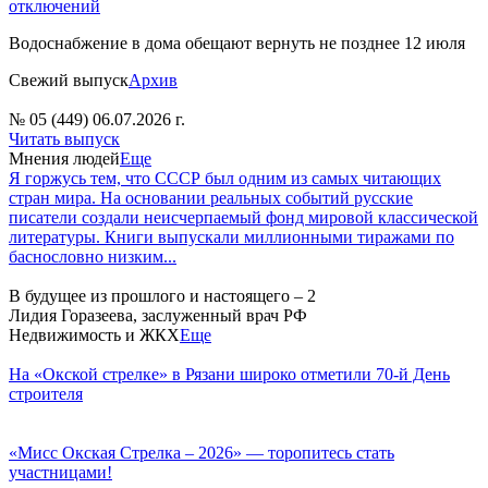
отключений
Водоснабжение в дома обещают вернуть не позднее 12 июля
Свежий выпуск
Архив
№ 05 (449) 06.07.2026 г.
Читать выпуск
Мнения людей
Еще
Я горжусь тем, что СССР был одним из самых читающих
стран мира. На основании реальных событий русские
писатели создали неисчерпаемый фонд мировой классической
литературы. Книги выпускали миллионными тиражами по
баснословно низким...
В будущее из прошлого и настоящего – 2
Лидия Горазеева, заслуженный врач РФ
Недвижимость и ЖКХ
Еще
На «Окской стрелке» в Рязани широко отметили 70-й День
строителя
«Мисс Окская Стрелка – 2026» — торопитесь стать
участницами!