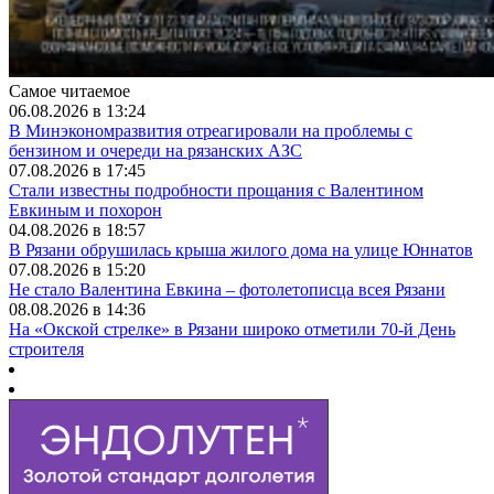
Самое читаемое
06.08.2026 в 13:24
В Минэкономразвития отреагировали на проблемы с
бензином и очереди на рязанских АЗС
07.08.2026 в 17:45
Стали известны подробности прощания с Валентином
Евкиным и похорон
04.08.2026 в 18:57
В Рязани обрушилась крыша жилого дома на улице Юннатов
07.08.2026 в 15:20
Не стало Валентина Евкина – фотолетописца всея Рязани
08.08.2026 в 14:36
На «Окской стрелке» в Рязани широко отметили 70-й День
строителя