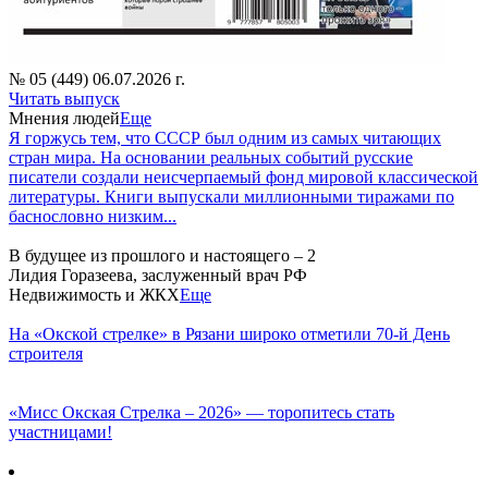
№ 05 (449) 06.07.2026 г.
Читать выпуск
Мнения людей
Еще
Я горжусь тем, что СССР был одним из самых читающих
стран мира. На основании реальных событий русские
писатели создали неисчерпаемый фонд мировой классической
литературы. Книги выпускали миллионными тиражами по
баснословно низким...
В будущее из прошлого и настоящего – 2
Лидия Горазеева, заслуженный врач РФ
Недвижимость и ЖКХ
Еще
На «Окской стрелке» в Рязани широко отметили 70-й День
строителя
«Мисс Окская Стрелка – 2026» — торопитесь стать
участницами!