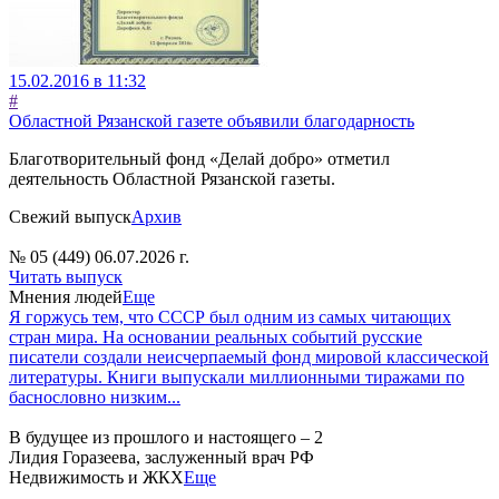
15.02.2016 в 11:32
#
Областной Рязанской газете объявили благодарность
Благотворительный фонд «Делай добро» отметил
деятельность Областной Рязанской газеты.
Свежий выпуск
Архив
№ 05 (449) 06.07.2026 г.
Читать выпуск
Мнения людей
Еще
Я горжусь тем, что СССР был одним из самых читающих
стран мира. На основании реальных событий русские
писатели создали неисчерпаемый фонд мировой классической
литературы. Книги выпускали миллионными тиражами по
баснословно низким...
В будущее из прошлого и настоящего – 2
Лидия Горазеева, заслуженный врач РФ
Недвижимость и ЖКХ
Еще