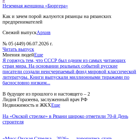
#
Неземная женщина «Бюргера»
Как и зачем порой жалуются рязанцы на рязанских
предпренимателей
Свежий выпуск
Архив
№ 05 (449) 06.07.2026 г.
Читать выпуск
Мнения людей
Еще
Я горжусь тем, что СССР был одним из самых читающих
стран мира. На основании реальных событий русские
писатели создали неисчерпаемый фонд мировой классической
литературы. Книги выпускали миллионными тиражами по
баснословно низким...
В будущее из прошлого и настоящего – 2
Лидия Горазеева, заслуженный врач РФ
Недвижимость и ЖКХ
Еще
На «Окской стрелке» в Рязани широко отметили 70-й День
строителя
«Мисс Окская Стрелка – 2026» — торопитесь стать