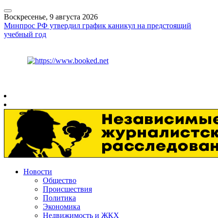
Воскресенье, 9 августа 2026
Минпрос РФ утвердил график каникул на предстоящий
учебный год
Курс ЦБ
$
82.17
€
94.84
Рязань
+
26°
C
Новости
Общество
Происшествия
Политика
Экономика
Недвижимость и ЖКХ