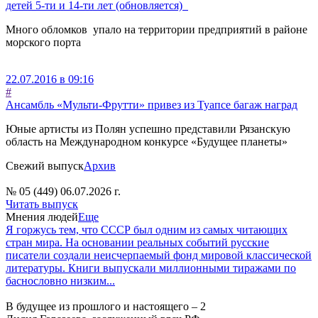
детей 5-ти и 14-ти лет (обновляется)
Много обломков упало на территории предприятий в районе
морского порта
22.07.2016 в 09:16
#
Ансамбль «Мульти-Фрутти» привез из Туапсе багаж наград
Юные артисты из Полян успешно представили Рязанскую
область на Международном конкурсе «Будущее планеты»
Свежий выпуск
Архив
№ 05 (449) 06.07.2026 г.
Читать выпуск
Мнения людей
Еще
Я горжусь тем, что СССР был одним из самых читающих
стран мира. На основании реальных событий русские
писатели создали неисчерпаемый фонд мировой классической
литературы. Книги выпускали миллионными тиражами по
баснословно низким...
В будущее из прошлого и настоящего – 2