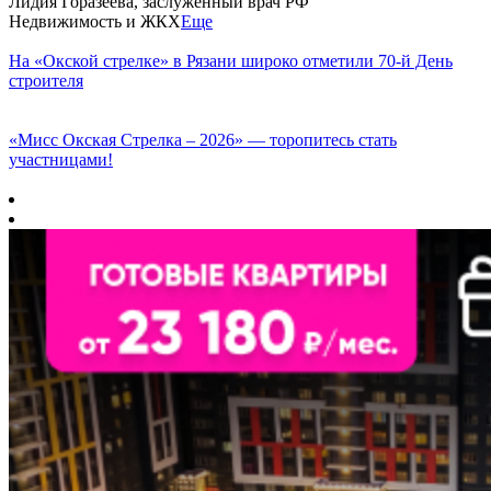
Лидия Горазеева, заслуженный врач РФ
Недвижимость и ЖКХ
Еще
На «Окской стрелке» в Рязани широко отметили 70-й День
строителя
«Мисс Окская Стрелка – 2026» — торопитесь стать
участницами!