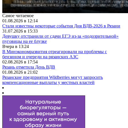
Самое читаемое
01.08.2026 в 12:14
Стали известны некоторые события Дня ВДВ-2026 в Рязани
31.07.2026 в 15:33
Девушку отстранили от сдачи ЕГЭ из-за «подозрительной»
пуговицы на ее блузке
Вчера в 13:24
В Минэкономразвития отреагировали на проблемы с
бензином и очереди на рязанских АЗС
02.08.2026 в 17:54
Рязань отметила День ВДВ
01.08.2026 в 21:02
Рязанские предприятия Wildberries могут запросить
компенсационные выплаты у местных властей