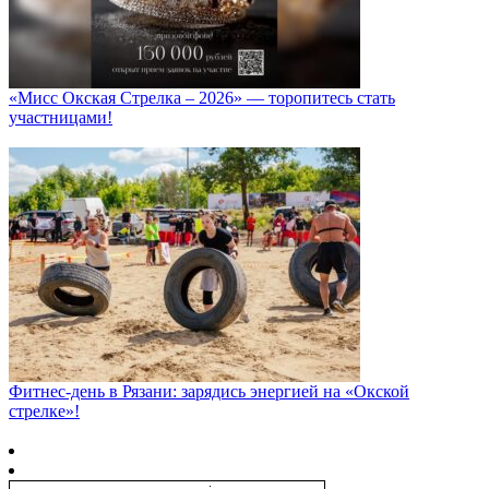
«Мисс Окская Стрелка – 2026» — торопитесь стать
участницами!
Фитнес‑день в Рязани: зарядись энергией на «Окской
стрелке»!