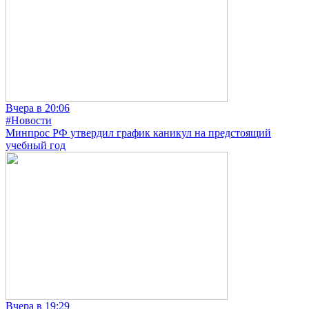
Вчера в 20:06
#Новости
Минпрос РФ утвердил график каникул на предстоящий
учебный год
Вчера в 19:29