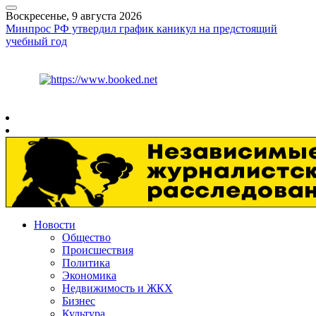
Воскресенье, 9 августа 2026
Минпрос РФ утвердил график каникул на предстоящий
учебный год
Курс ЦБ
$
82.17
€
94.84
Рязань
+
20°
C
Новости
Общество
Происшествия
Политика
Экономика
Недвижимость и ЖКХ
Бизнес
Культура