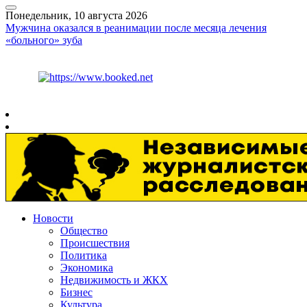
Понедельник, 10 августа 2026
Мужчина оказался в реанимации после месяца лечения
«больного» зуба
Курс ЦБ
$
82.17
€
94.84
Рязань
+
22°
C
Новости
Общество
Происшествия
Политика
Экономика
Недвижимость и ЖКХ
Бизнес
Культура