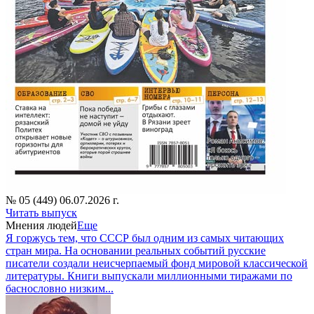
№ 05 (449) 06.07.2026 г.
Читать выпуск
Мнения людей
Еще
Я горжусь тем, что СССР был одним из самых читающих
стран мира. На основании реальных событий русские
писатели создали неисчерпаемый фонд мировой классической
литературы. Книги выпускали миллионными тиражами по
баснословно низким...