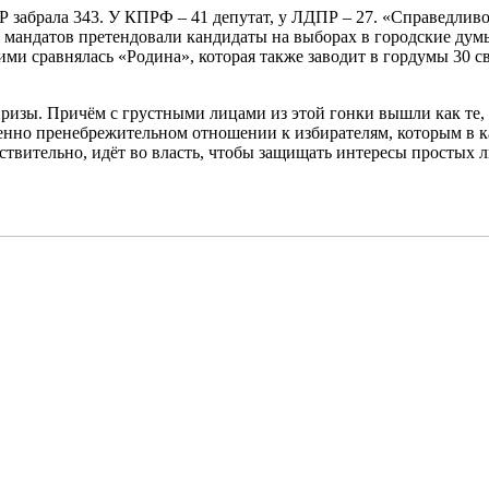
Р забрала 343. У КПРФ – 41 депутат, у ЛДПР – 27. «Справедлив
7 мандатов претендовали кандидаты на выборах в городские дум
ими сравнялась «Родина», которая также заводит в гордумы 30 с
. Причём с грустными лицами из этой гонки вышли как те, кто 
венно пренебрежительном отношении к избирателям, которым в к
ействительно, идёт во власть, чтобы защищать интересы простых 