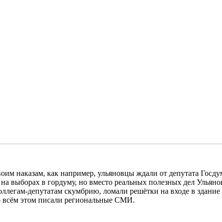
оим наказам, как например, ульяновцы ждали от депутата Госд
 на выборах в гордуму, но вместо реальных полезных дел Улья
оллегам-депутатам скумбрию, ломали решётки на входе в здани
о всём этом писали региональные СМИ.