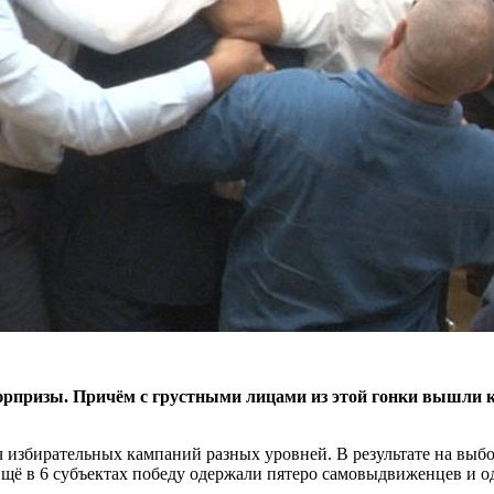
изы. Причём с грустными лицами из этой гонки вышли как те
ч избирательных кампаний разных уровней. В результате на выбо
Ещё в 6 субъектах победу одержали пятеро самовыдвиженцев и 