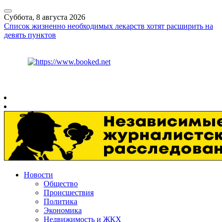
Суббота, 8 августа 2026
Список жизненно необходимых лекарств хотят расширить на
девять пунктов
Курс ЦБ
$
82.17
€
94.84
Рязань
+
24°
C
Новости
Общество
Происшествия
Политика
Экономика
Недвижимость и ЖКХ