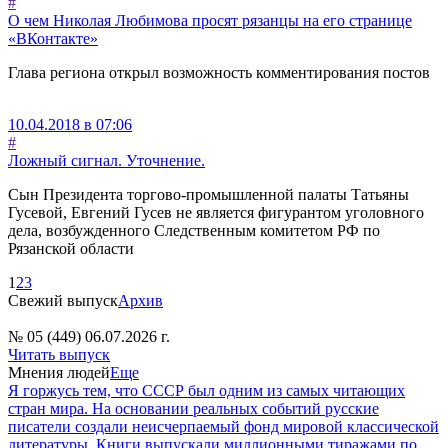
#
О чем Николая Любимова просят рязанцы на его странице
«ВКонтакте»
Глава региона открыл возможность комментирования постов
10.04.2018 в 07:06
#
Ложный сигнал. Уточнение.
Сын Президента торгово-промышленной палаты Татьяны
Гусевой, Евгений Гусев не является фигурантом уголовного
дела, возбужденного Следственным комитетом РФ по
Рязанской области
1
2
3
Свежий выпуск
Архив
№ 05 (449) 06.07.2026 г.
Читать выпуск
Мнения людей
Еще
Я горжусь тем, что СССР был одним из самых читающих
стран мира. На основании реальных событий русские
писатели создали неисчерпаемый фонд мировой классической
литературы. Книги выпускали миллионными тиражами по