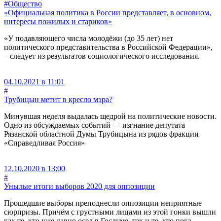
#Общество
«Официальная политика в России представляет, в основном,
интересы пожилых и стариков»
«У подавляющего числа молодёжи (до 35 лет) нет
политического представительства в Российской Федерации»,
– следует из результатов социологического исследования.
04.10.2021 в 11:01
#
Трубицын метит в кресло мэра?
Минувшая неделя выдалась щедрой на политические новости.
Одно из обсуждаемых событий — изгнание депутата
Рязанской областной Думы Трубицына из рядов фракции
«Справедливая Россия»
12.10.2020 в 13:00
#
Унылые итоги выборов 2020 для оппозиции
Прошедшие выборы преподнесли оппозиции неприятные
сюрпризы. Причём с грустными лицами из этой гонки вышли
как те, кто уже давно осел в Госдуме, так и те, кто пока