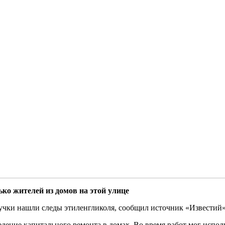
ко жителей из домов на этой улице
учки нашли следы этиленгликоля, сообщил источник «Известий»
дение капитального ремонта в домах. Во время работ мог исполь