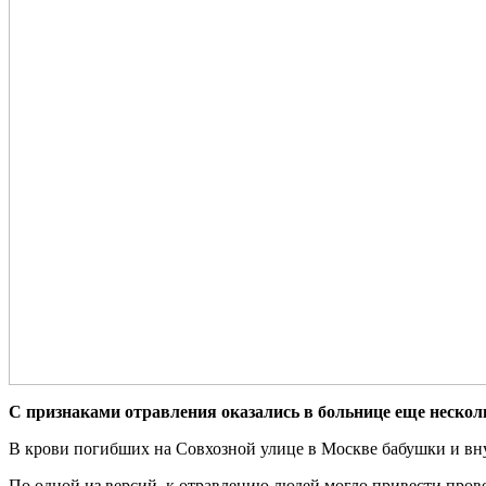
С признаками отравления оказались в больнице еще несколь
В крови погибших на Совхозной улице в Москве бабушки и вн
По одной из версий, к отравлению людей могло привести прове