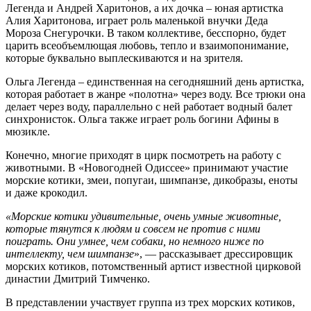
Легенда и Андрей Харитонов, а их дочка – юная артистка
Алия Харитонова, играет роль маленькой внучки Деда
Мороза Снегурочки. В таком коллективе, бесспорно, будет
царить всеобъемлющая любовь, тепло и взаимопонимание,
которые буквально выплескиваются и на зрителя.
Ольга Легенда – единственная на сегодняшний день артистка,
которая работает в жанре «полотна» через воду. Все трюки она
делает через воду, параллельно с ней работает водный балет
синхронисток. Ольга также играет роль богини Афины в
мюзикле.
Конечно, многие приходят в цирк посмотреть на работу с
животными. В «Новогодней Одиссее» принимают участие
морские котики, змеи, попугаи, шимпанзе, дикобразы, еноты
и даже крокодил.
«Морские котики удивительные, очень умные животные,
которые тянутся к людям и совсем не против с ними
поиграть. Они умнее, чем собаки, но немного ниже по
интеллекту, чем шимпанзе
», — рассказывает дрессировщик
морских котиков, потомственный артист известной цирковой
династии Дмитрий Тимченко.
В представлении участвует группа из трех морских котиков,