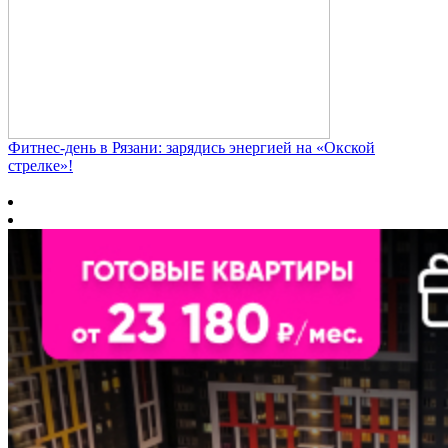
Фитнес‑день в Рязани: зарядись энергией на «Окской
стрелке»!