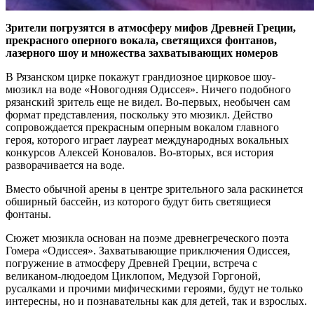
Зрители погрузятся в атмосферу мифов Древней Греции,
прекрасного оперного вокала, светящихся фонтанов,
лазерного шоу и множества захватывающих номеров
В Рязанском цирке покажут грандиозное цирковое шоу-
мюзикл на воде «Новогодняя Одиссея». Ничего подобного
рязанский зритель еще не видел. Во-первых, необычен сам
формат представления, поскольку это мюзикл. Действо
сопровождается прекрасным оперным вокалом главного
героя, которого играет лауреат международных вокальных
конкурсов Алексей Коновалов. Во-вторых, вся история
разворачивается на воде.
Вместо обычной арены в центре зрительного зала раскинется
обширный бассейн, из которого будут бить светящиеся
фонтаны.
Сюжет мюзикла основан на поэме древнегреческого поэта
Гомера «Одиссея». Захватывающие приключения Одиссея,
погружение в атмосферу Древней Греции, встреча с
великаном-людоедом Циклопом, Медузой Горгоной,
русалками и прочими мифическими героями, будут не только
интересны, но и познавательны как для детей, так и взрослых.