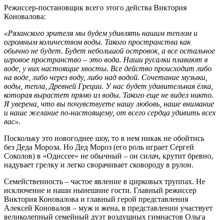
Режиссер-постановщик всего этого действа Виктория
Коновалова:
«Рязанского зрителя мы будем удивлять нашим теплом и
огромным количеством воды. Такого пространства как
обычно не будет. Будет небольшой островок, а все остальное
игровое пространство – это вода. Наши русалки плавают в
воде, у них настоящие хвосты. Все действо происходит либо
на воде, либо через воду, либо над водой. Сочетание музыки,
воды, тепла, Древней Греции. У нас будет удивительная ёлка,
которая вырастет прямо из воды. Такого еще не видел никто.
Я уверена, что вы почувствуете нашу любовь, наше внимание
и наше желание по-настоящему, от всего сердца удивить всех
вас».
Поскольку это новогоднее шоу, то в нем никак не обойтись
без Деда Мороза. Но Дед Мороз (его роль играет Сергей
Соколов) в «Одиссее» не обычный – он силач, крутит бревно,
надувает грелку и легко сворачивает сковороду в рулон.
Семейственность – частое явление в цирковых труппах. Не
исключение и наши нынешние гости. Главный режиссер
Виктория Коновалова и главный герой представления
Алексей Коновалов – муж и жена, в представлении участвует
великолепный семейный дуэт воздушных гимнастов Ольга