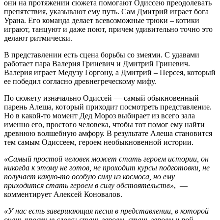
они на протяжении сюжета помогают Одиссею преодолевать
препятствия, указывают ему путь. Сам Дмитрий играет бога
Урана. Его команда делает всевозможные трюки – котики
играют, танцуют и даже поют, причем удивительно точно это
делают ритмически.
В представлении есть сцена борьбы со змеями. С удавами
работает пара Валерия Гриневич и Дмитрий Гриневич.
Валерия играет Медузу Горгону, а Дмитрий – Персея, который
ее победил согласно древнегреческому мифу.
По сюжету изначально Одиссей — самый обыкновенный
парень Алеша, который приходит посмотреть представление.
Но в какой-то момент Дед Мороз выбирает из всего зала
именно его, простого человека, чтобы тот помог ему найти
древнюю волшебную амфору. В результате Алеша становится
тем самым Одиссеем, героем необыкновенной истории.
«Самый простой человек может стать героем истории, он
никогда к этому не готов, не проходит курсы подготовки, не
получает какую-то особую силу из космоса, но ему
приходится стать героем в силу обстоятельств»
, —
комментирует Алексей Коновалов.
«У нас есть завершающая песня в представлении, в которой
очень простые слова: стань героем, стань героем и пой.