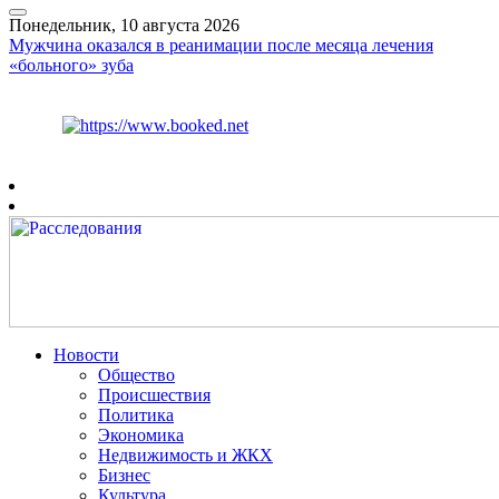
Понедельник, 10 августа 2026
Мужчина оказался в реанимации после месяца лечения
«больного» зуба
Курс ЦБ
$
82.17
€
94.84
Рязань
+
22°
C
Новости
Общество
Происшествия
Политика
Экономика
Недвижимость и ЖКХ
Бизнес
Культура