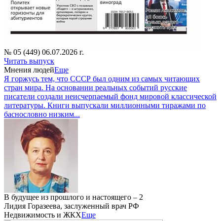
№ 05 (449) 06.07.2026 г.
Читать выпуск
Мнения людей
Еще
Я горжусь тем, что СССР был одним из самых читающих
стран мира. На основании реальных событий русские
писатели создали неисчерпаемый фонд мировой классической
литературы. Книги выпускали миллионными тиражами по
баснословно низким...
В будущее из прошлого и настоящего – 2
Лидия Горазеева, заслуженный врач РФ
Недвижимость и ЖКХ
Еще