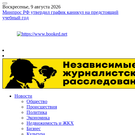
Воскресенье, 9 августа 2026
Минпрос РФ утвердил график каникул на предстоящий
учебный год
Курс ЦБ
$
82.17
€
94.84
Рязань
+
26°
C
Новости
Общество
Происшествия
Политика
Экономика
Недвижимость и ЖКХ
Бизнес
Культура