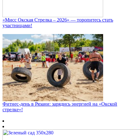
«Мисс Окская Стрелка – 2026» — торопитесь стать
участницами!
Фитнес‑день в Рязани: зарядись энергией на «Окской
стрелке»!