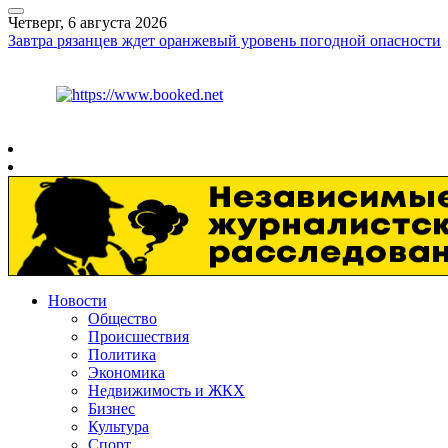
Четверг, 6 августа 2026
Завтра рязанцев ждет оранжевый уровень погодной опасности
Курс ЦБ
$
80.93
€
93.19
Рязань
+
27°
C
Новости
Общество
Происшествия
Политика
Экономика
Недвижимость и ЖКХ
Бизнес
Культура
Спорт