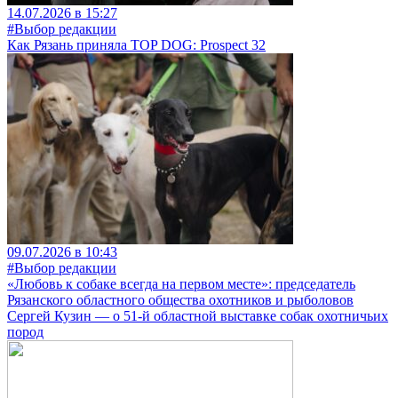
14.07.2026 в 15:27
#Выбор редакции
Как Рязань приняла TOP DOG: Prospect 32
09.07.2026 в 10:43
#Выбор редакции
«Любовь к собаке всегда на первом месте»: председатель
Рязанского областного общества охотников и рыболовов
Сергей Кузин — о 51-й областной выставке собак охотничьих
пород