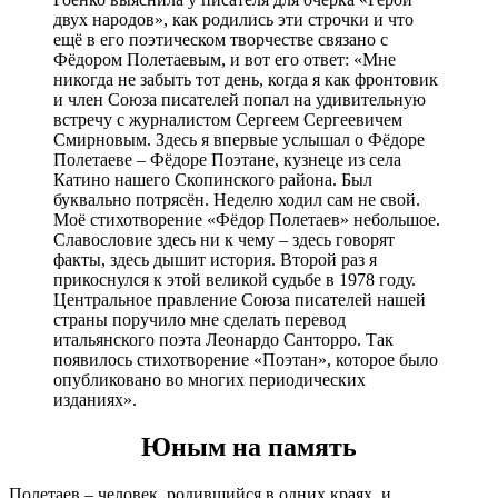
двух народов», как родились эти строчки и что
ещё в его поэтическом творчестве связано с
Фёдором Полетаевым, и вот его ответ: «Мне
никогда не забыть тот день, когда я как фронтовик
и член Союза писателей попал на удивительную
встречу с журналистом Сергеем Сергеевичем
Смирновым. Здесь я впервые услышал о Фёдоре
Полетаеве – Фёдоре Поэтане, кузнеце из села
Катино нашего Скопинского района. Был
буквально потрясён. Неделю ходил сам не свой.
Моё стихотворение «Фёдор Полетаев» небольшое.
Славословие здесь ни к чему – здесь говорят
факты, здесь дышит история. Второй раз я
прикоснулся к этой великой судьбе в 1978 году.
Центральное правление Союза писателей нашей
страны поручило мне сделать перевод
итальянского поэта Леонардо Санторро. Так
появилось стихотворение «Поэтан», которое было
опубликовано во многих периодических
изданиях».
Юным на память
Полетаев – человек, родившийся в одних краях, и