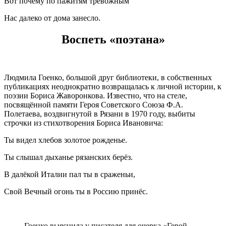
Вот почему по пажитям тревожным
Нас далеко от дома занесло.
Воспеть «поэтана»
Людмила Гоенко, большой друг библиотеки, в собственных
публикациях неоднократно возвращалась к личной истории, к
поэзии Бориса Жаворонкова. Известно, что на стеле,
посвящённой памяти Героя Советского Союза Ф.А.
Полетаева, воздвигнутой в Рязани в 1970 году, выбиты
строчки из стихотворения Бориса Ивановича:
Ты видел хлебов золотое рожденье.
Ты слышал дыханье рязанских берёз.
В далёкой Италии пал ты в сраженьи,
Свой Вечный огонь ты в Россию принёс.
Гоенко выяснила у писателя для очерка «Герой