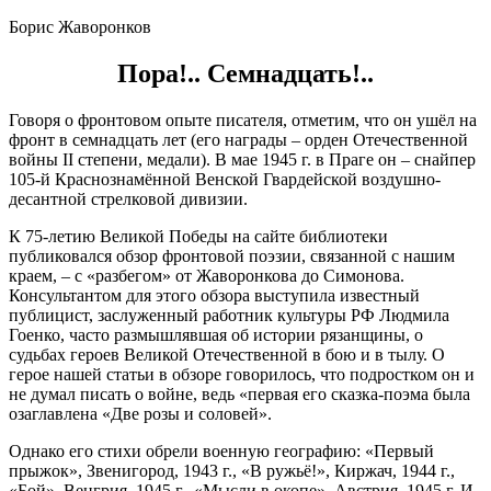
Борис Жаворонков
Пора!.. Семнадцать!..
Говоря о фронтовом опыте писателя, отметим, что он ушёл на
фронт в семнадцать лет (его награды – орден Отечественной
войны II степени, медали). В мае 1945 г. в Праге он – снайпер
105-й Краснознамённой Венской Гвардейской воздушно-
десантной стрелковой дивизии.
К 75-летию Великой Победы на сайте библиотеки
публиковался обзор фронтовой поэзии, связанной с нашим
краем, – с «разбегом» от Жаворонкова до Симонова.
Консультантом для этого обзора выступила известный
публицист, заслуженный работник культуры РФ Людмила
Гоенко, часто размышлявшая об истории рязанщины, о
судьбах героев Великой Отечественной в бою и в тылу. О
герое нашей статьи в обзоре говорилось, что подростком он и
не думал писать о войне, ведь «первая его сказка-поэма была
озаглавлена «Две розы и соловей».
Однако его стихи обрели военную географию: «Первый
прыжок», Звенигород, 1943 г., «В ружьё!», Киржач, 1944 г.,
«Бой», Венгрия, 1945 г., «Мысли в окопе», Австрия, 1945 г. И