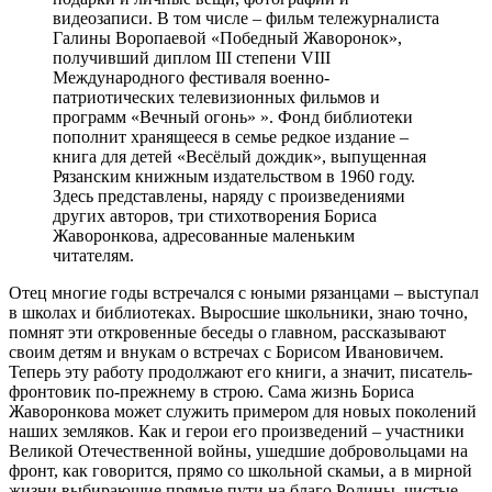
видеозаписи. В том числе – фильм тележурналиста
Галины Воропаевой «Победный Жаворонок»,
получивший диплом III степени VIII
Международного фестиваля военно-
патриотических телевизионных фильмов и
программ «Вечный огонь» ». Фонд библиотеки
пополнит хранящееся в семье редкое издание –
книга для детей «Весёлый дождик», выпущенная
Рязанским книжным издательством в 1960 году.
Здесь представлены, наряду с произведениями
других авторов, три стихотворения Бориса
Жаворонкова, адресованные маленьким
читателям.
Отец многие годы встречался с юными рязанцами – выступал
в школах и библиотеках. Выросшие школьники, знаю точно,
помнят эти откровенные беседы о главном, рассказывают
своим детям и внукам о встречах с Борисом Ивановичем.
Теперь эту работу продолжают его книги, а значит, писатель-
фронтовик по-прежнему в строю. Сама жизнь Бориса
Жаворонкова может служить примером для новых поколений
наших земляков. Как и герои его произведений – участники
Великой Отечественной войны, ушедшие добровольцами на
фронт, как говорится, прямо со школьной скамьи, а в мирной
жизни выбирающие прямые пути на благо Родины, чистые