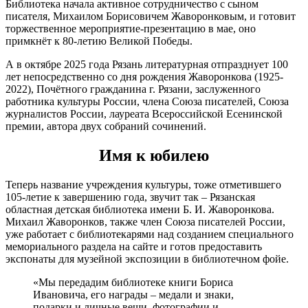
Библиотека начала активное сотрудничество с сыном
писателя, Михаилом Борисовичем Жаворонковым, и готовит
торжественное мероприятие-презентацию в мае, оно
примкнёт к 80-летию Великой Победы.
А в октябре 2025 года Рязань литературная отпразднует 100
лет непосредственно со дня рождения Жаворонкова (1925-
2022), Почётного гражданина г. Рязани, заслуженного
работника культуры России, члена Союза писателей, Союза
журналистов России, лауреата Всероссийской Есенинской
премии, автора двух собраний сочинений.
Имя к юбилею
Теперь название учреждения культуры, тоже отметившего
105-летие к завершению года, звучит так – Рязанская
областная детская библиотека имени Б. И. Жаворонкова.
Михаил Жаворонков, также член Союза писателей России,
уже работает с библиотекарями над созданием специального
мемориального раздела на сайте и готов предоставить
экспонаты для музейной экспозиции в библиотечном фойе.
«Мы передадим библиотеке книги Бориса
Ивановича, его награды – медали и знаки,
подарки и личные вещи, фотографии и