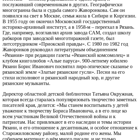
послуживший современникам в других. Географически
многогранна была и судьба самого Жаворонкова. Сам он
появился на свет в Москве, семья жила в Сибири и Киргизии.
В 1955 году он окончил Московский государственный
историко-архивный институт, а в 1958-м – переехал в Рязань.
Где, например, возглавлял архив завода САМ, создал школу
рабкоров при заводской многотиражной газете, был
литсотрудником «Приокской правды». С 1980 по 1982 год
Жаворонков руководил литературным объединением
«Рязания» при редакции газеты «Рязанский комсомолец» и
клубом книголюбов «Алые паруса». 900-летнему юбилею
Рязани Борис Иванович посвятил лиро-эпическое сказанье о
рязанской земле «Златые рязанские гусли». Песни на его
стихи исполняют и рязанский народный хор, и другие
рязанские музыканты.
Директор областной детской библиотеки Татьяна Окружная,
которая всегда старалась популяризовать творчество заметных
писателей края, делится: «Мы станем воспитывать у детей
уважение к творчеству Бориса Ивановича, а в его лице ко
всем участникам Великой Отечественной войны и к
патриотам. Нас привлекают в его наследии и темы истории
Рязани, и его отношение к десантникам, и особое отношение к
Старожиловскому району, малой родине его жены. Мы
собираем материал: о нём много писали, и не только