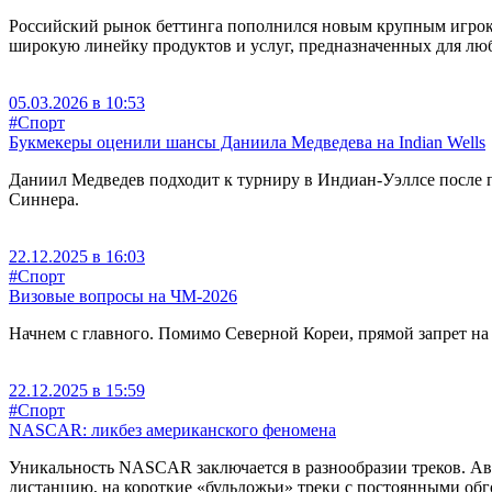
Российский рынок беттинга пополнился новым крупным игроком
широкую линейку продуктов и услуг, предназначенных для л
05.03.2026 в 10:53
#Спорт
Букмекеры оценили шансы Даниила Медведева на Indian Wells
Даниил Медведев подходит к турниру в Индиан-Уэллсе после п
Синнера.
22.12.2025 в 16:03
#Спорт
Визовые вопросы на ЧМ-2026
Начнем с главного. Помимо Северной Кореи, прямой запрет на 
22.12.2025 в 15:59
#Спорт
NASCAR: ликбез американского феномена
Уникальность NASCAR заключается в разнообразии треков. Ав
дистанцию, на короткие «бульдожьи» треки с постоянными о