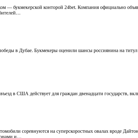
 — букмекерской конторой 24bet. Компания официально объявил
юбителей…
обеды в Дубае. Букмекеры оценили шансы россиянина на титул 
въезд в США действует для граждан двенадцати государств, вкл
томобили соревнуются на суперскоростных овалах вроде Дайтон
бгонами и…