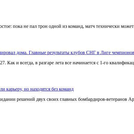
стое: пока не пал трон одной из команд, матч технически может
лировал дома. Главные результаты клубов СНГ в Лиге чемпионо
 Как и всегда, в разгаре лета все начинается с 1-го квалифика
 карьеру, но находятся без команд
 ожидании решений двух своих главных бомбардиров-ветеранов А