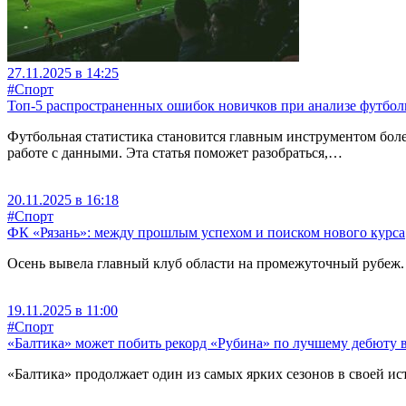
27.11.2025 в 14:25
#Спорт
Топ-5 распространенных ошибок новичков при анализе футбо
Футбольная статистика становится главным инструментом боле
работе с данными. Эта статья поможет разобраться,…
20.11.2025 в 16:18
#Спорт
ФК «Рязань»: между прошлым успехом и поиском нового курса
Осень вывела главный клуб области на промежуточный рубеж. 
19.11.2025 в 11:00
#Спорт
«Балтика» может побить рекорд «Рубина» по лучшему дебюту 
«Балтика» продолжает один из самых ярких сезонов в своей и