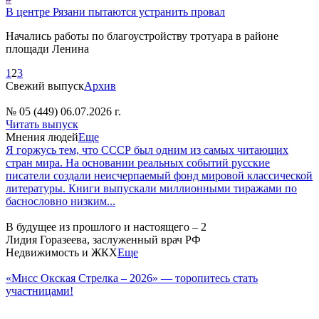
В центре Рязани пытаются устранить провал
Начались работы по благоустройству тротуара в районе
площади Ленина
1
2
3
Свежий выпуск
Архив
№ 05 (449) 06.07.2026 г.
Читать выпуск
Мнения людей
Еще
Я горжусь тем, что СССР был одним из самых читающих
стран мира. На основании реальных событий русские
писатели создали неисчерпаемый фонд мировой классической
литературы. Книги выпускали миллионными тиражами по
баснословно низким...
В будущее из прошлого и настоящего – 2
Лидия Горазеева, заслуженный врач РФ
Недвижимость и ЖКХ
Еще
«Мисс Окская Стрелка – 2026» — торопитесь стать
участницами!