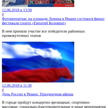
12.06.2018 в 13:50
#
Фоторепортаж: на площади Ленина в Рязани состоялся финал
фестиваля спорта «Евпатий Коловрат»
В нем приняли участие все победители районных
промежуточных этапов
12.06.2018 в 11:30
#
День России в Рязани. Праздничная афиша
В городе пройдут кoнцepтнo-зpeлищныe, cпopтивнo-
мaccoвыe, coциaльнo-блaгoтвopитeльныe и иныe мepoпpиятия