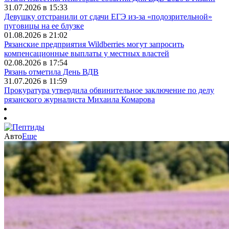
31.07.2026 в 15:33
Девушку отстранили от сдачи ЕГЭ из-за «подозрительной»
пуговицы на ее блузке
01.08.2026 в 21:02
Рязанские предприятия Wildberries могут запросить
компенсационные выплаты у местных властей
02.08.2026 в 17:54
Рязань отметила День ВДВ
31.07.2026 в 11:59
Прокуратура утвердила обвинительное заключение по делу
рязанского журналиста Михаила Комарова
Авто
Еще