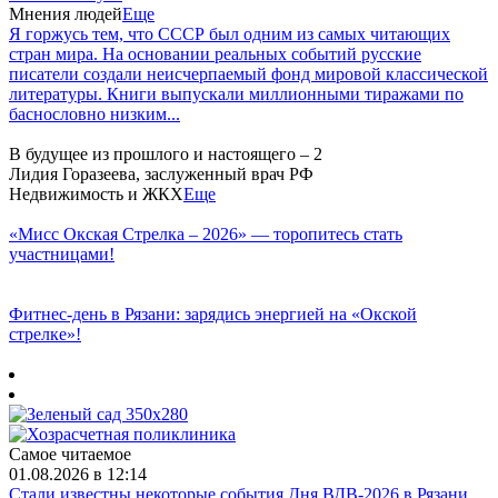
Мнения людей
Еще
Я горжусь тем, что СССР был одним из самых читающих
стран мира. На основании реальных событий русские
писатели создали неисчерпаемый фонд мировой классической
литературы. Книги выпускали миллионными тиражами по
баснословно низким...
В будущее из прошлого и настоящего – 2
Лидия Горазеева, заслуженный врач РФ
Недвижимость и ЖКХ
Еще
«Мисс Окская Стрелка – 2026» — торопитесь стать
участницами!
Фитнес‑день в Рязани: зарядись энергией на «Окской
стрелке»!
Самое читаемое
01.08.2026 в 12:14
Стали известны некоторые события Дня ВДВ-2026 в Рязани